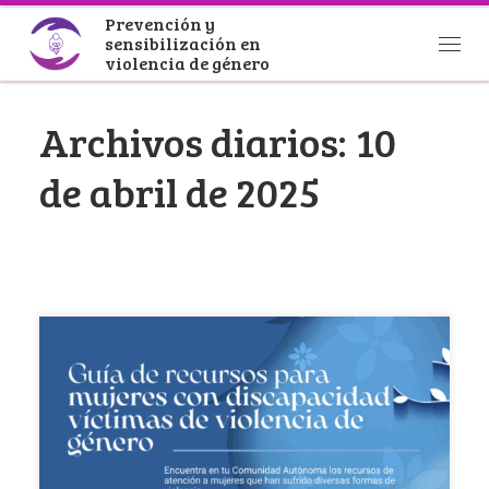
Prevención y
Saltar al contenido
sensibilización en
Men
violencia de género
Archivos diarios:
10
de abril de 2025
La Fundación Sieneva en colaboración con el
Ministerio de Igualdad, ha publicado la Guía de
[…]