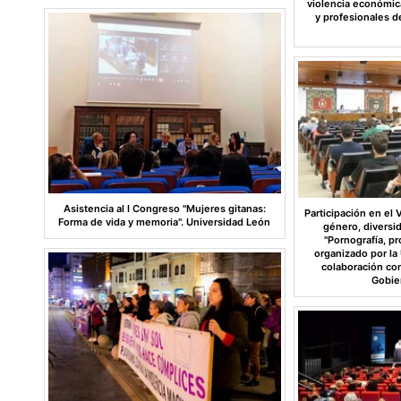
violencia económic
y profesionales 
Asistencia al I Congreso "Mujeres gitanas:
Participación en el 
Forma de vida y memoria". Universidad León
género, diversi
"Pornografía, pr
organizado por la
colaboración co
Gobie