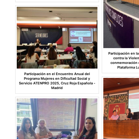
Participación en l
contra la Viole
conmemoración de
Plataforma L
Participación en el Encuentro Anual del
Programa Mujeres en Dificultad Social y
Servicio ATENPRO 2025, Cruz Roja Española -
Madrid