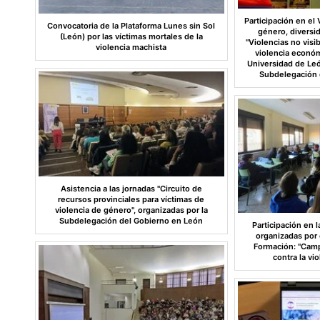
Participación en el
Convocatoria de la Plataforma Lunes sin Sol
género, diversi
(León) por las víctimas mortales de la
"Violencias no visib
violencia machista
violencia económ
Universidad de Leó
Subdelegación 
Asistencia a las jornadas "Circuito de
recursos provinciales para víctimas de
violencia de género", organizadas por la
Subdelegación del Gobierno en León
Participación en l
organizadas por e
Formación: "Camp
contra la vi