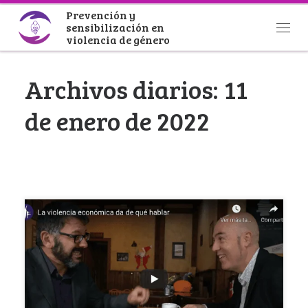
Prevención y
Saltar al contenido
sensibilización en
Men
violencia de género
Archivos diarios:
11
de enero de 2022
La violencia económica da de qué hablar Este
cortometraje realizado por la Fundación Isadora
Duncan […]