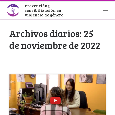
Prevención y
Saltar al contenido
sensibilización en
Men
violencia de género
Archivos diarios:
25
de noviembre de 2022
Con motivo del Día Internacional de la
Eliminación de la Violencia contra la Mujer, 25 de
noviembre, profesionales del telediario de RTVE
se interesaron por el trabajo que realizamos
desde el Centro de prevención y protección a
mujeres inmigrantes víctimas de violencia de