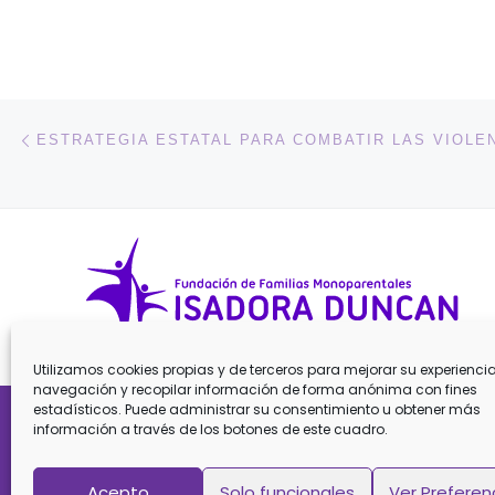
Navegación de entradas
Entrada anterior
Utilizamos cookies propias y de terceros para mejorar su experienci
navegación y recopilar información de forma anónima con fines
estadísticos. Puede administrar su consentimiento u obtener más
Aviso Legal
información a través de los botones de este cuadro.
Acepto
Solo funcionales
Ver Preferen