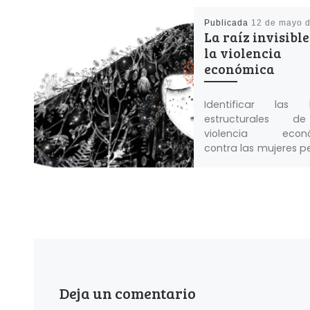
Publicada
12 de mayo 
La raíz invisible
la violencia
económica
Identificar las 
estructurales 
violencia econ
contra las mujeres p
comprender por
persiste, se justifica 
a normalizarse. […]
Deja un comentario