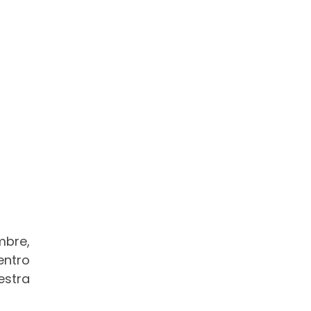
mbre,
entro
estra