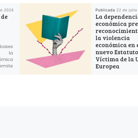
de 2026
Publicada
22 de juli
 de
La dependenci
económica pre
reconocimient
la violencia
económica en 
bases
nuevo Estatuto
de la
Víctima de la
ómica
Europea
ermite
 qué
y llega
La Directiv
2026/1472, de 17 
de 2026, por la
establecen 
mínimas sob
derechos, el apoyo