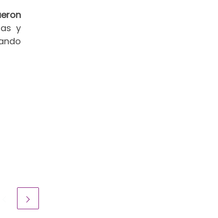
ueron
ras y
uando