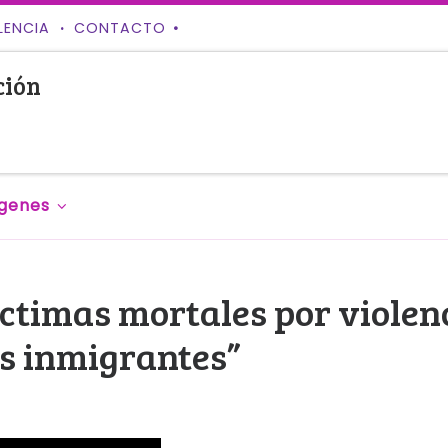
LENCIA
CONTACTO
ción
genes
víctimas mortales por violen
s inmigrantes”