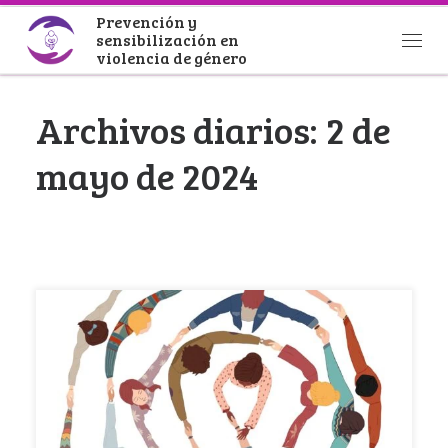
Prevención y
Saltar al contenido
sensibilización en
Men
violencia de género
Archivos diarios:
2 de
mayo de 2024
La Federación de Mujeres Progresistas pone a
disposición la Guía de contratación responsable
en el […]