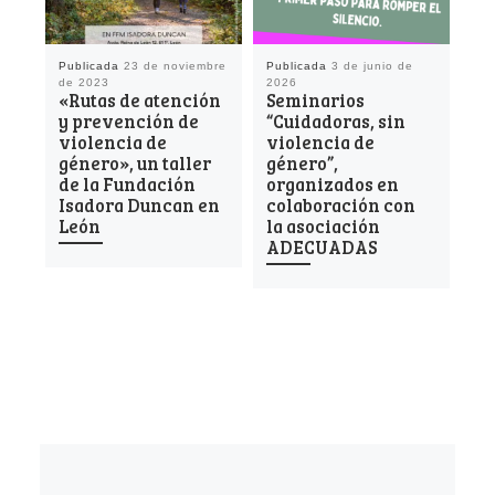
Publicada
23 de noviembre
Publicada
3 de junio de
Pu
de 2023
2026
de
«Rutas de atención
Seminarios
«C
y prevención de
“Cuidadoras, sin
pr
violencia de
violencia de
vi
género», un taller
género”,
ec
de la Fundación
organizados en
la
Isadora Duncan en
colaboración con
ac
León
la asociación
fo
ADECUADAS
CI
Vi
(L