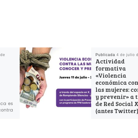
 de
Publicada
4 de julio
Actividad
formativa
«Violencia
económica con
las mujeres: c
y prevenir» a 
de Red Social 
ica es
(antes Twitter
contra
áctica
ermite
La Fundación I
Duncan, a trav