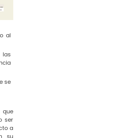
o al
 las
ncia
e se
 que
o ser
cto a
en su