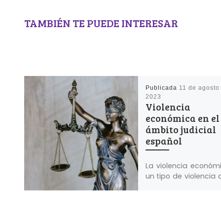
TAMBIÉN TE PUEDE INTERESAR
Publicada
11 de agosto
2023
Violencia
económica en el
ámbito judicial
español
La violencia económ
un tipo de violencia 
las mujeres, una t
de control que no p
el acceso a los […]