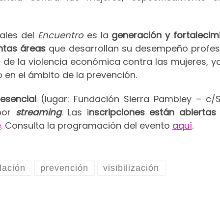
tales del
Encuentro
es la
generación y fortalecim
intas áreas
que desarrollan su desempeño profes
ón de la violencia económica contra las mujeres, y
o en el ámbito de la prevención.
esencial
(lugar: Fundación Sierra Pambley – c/S
 por
streaming
. Las i
nscripciones están abiertas
e
. Consulta la programación del evento
aquí
.
slación
prevención
visibilización