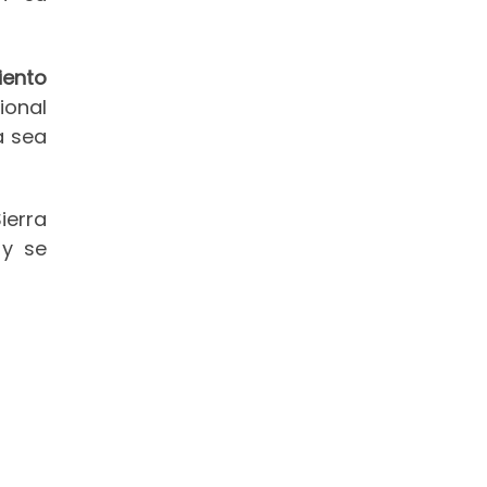
iento
ional
a sea
ierra
y se