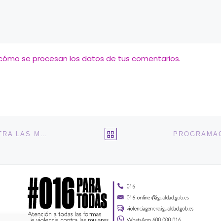
cómo se procesan los datos de tus comentarios.
VOLVER A LA LISTA DE 
PÍLDORA FORMATIVA “VIOLENCIA ECONÓMICA CONTRA LAS MUJERES: SENSIBILIZACIÓN Y PREVENCIÓN”, EN COLABORACIÓN CON EL COLEGIO DE ED. SOCIAL DE LA COMUNIDAD VALENCIANA