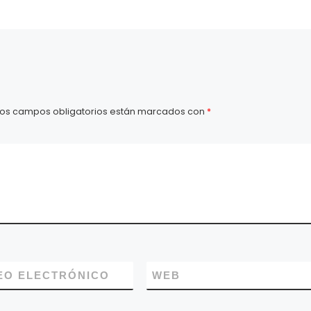
programa Prev
Violencia, y el C
«Rompiendo Sil
contra las Vio
Machistas, con
Violencia Instit
contra […]
Los campos obligatorios están marcados con
*
EO ELECTRÓNICO
WEB