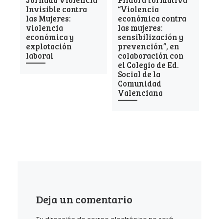
Invisible contra
“Violencia
ec
las Mujeres:
económica contra
fa
violencia
las mujeres:
mu
económica y
sensibilización y
in
explotación
prevención”, en
ta
laboral
colaboración con
Fu
el Colegio de Ed.
Du
Social de la
Comunidad
Valenciana
Deja un comentario