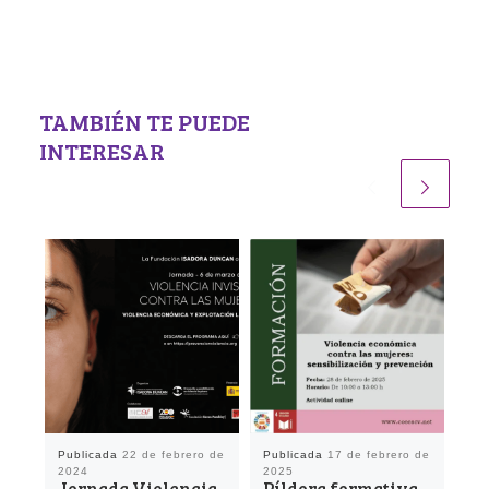
TAMBIÉN TE PUEDE
INTERESAR
Publicada
22 de febrero de
Publicada
17 de febrero de
Pu
2024
2025
20
Jornada Violencia
Píldora formativa
“G