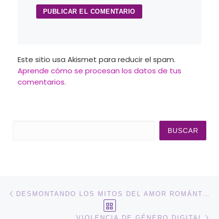
Este sitio usa Akismet para reducir el spam.
Aprende cómo se procesan los datos de tus
comentarios.
Buscar
BUSCAR
Navegación de entradas
Entrada anterior
DESMONTANDO LOS MITOS DEL AMOR ROMÁNTICO
VOLVER A LA LISTA DE 
En
VIOLENCIA DE GÉNERO DIGITAL