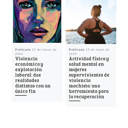
Publicada
12 de marzo de
Publicada
15 de mayo de
Pu
2024
2025
de
Violencia
Actividad física y
La
económica y
salud mental en
ec
explotación
mujeres
Ma
laboral: dos
supervivientes de
Vi
realidades
violencia
la
distintas con un
machista: una
único fin
herramienta para
la recuperación