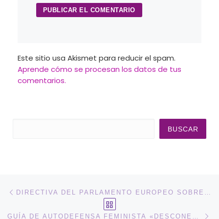
Este sitio usa Akismet para reducir el spam.
Aprende cómo se procesan los datos de tus
comentarios.
Buscar
BUSCAR
Navegación de entradas
Entrada anterior
DIRECTIVA DEL PARLAMENTO EUROPEO SOBRE LA LUCHA CONTRA LA VIOLENCIA CONTRA LAS MUJERES Y VIOLENCIA DOMÉSTICA
VOLVER A LA LISTA DE 
En
GUÍA DE AUTODEFENSA FEMINISTA «DESCONECTA DE TU EXPAREJA», CONTRA LA VIOLENCIA MACHISTA DIGITAL