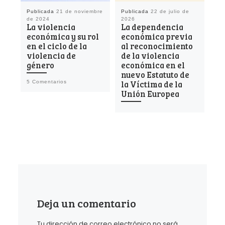
Publicada
21 de noviembre
Publicada
22 de julio de
Pu
de 2024
2026
20
La violencia
La dependencia
Vi
económica y su rol
económica previa
in
en el ciclo de la
al reconocimiento
ha
violencia de
de la violencia
género
económica en el
nuevo Estatuto de
la Víctima de la
5 Comentarios
Unión Europea
Deja un comentario
Tu dirección de correo electrónico no será