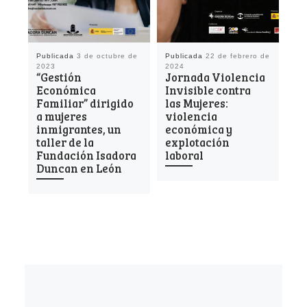
Publicada
3 de octubre de
Publicada
22 de febrero de
Pu
2023
2024
de
“Gestión
Jornada Violencia
“G
Económica
Invisible contra
ec
Familiar” dirigido
las Mujeres:
fa
a mujeres
violencia
de
inmigrantes, un
económica y
Is
taller de la
explotación
di
Fundación Isadora
laboral
mi
Duncan en León