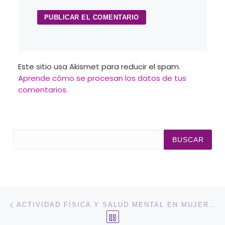
Este sitio usa Akismet para reducir el spam.
Aprende cómo se procesan los datos de tus
comentarios.
Buscar
BUSCAR
Navegación de entradas
Entrada anterior
ACTIVIDAD FÍSICA Y SALUD MENTAL EN MUJERES SUPERVIVIENTES DE VIOLENCIA MACHISTA: UNA HERRAMIENTA PARA LA RECUPERACIÓN
VOLVER A LA LISTA DE 