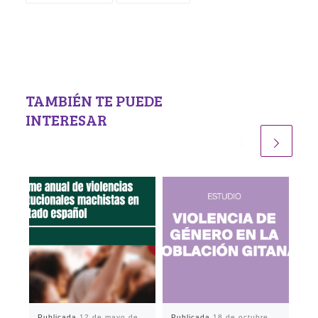
TAMBIÉN TE PUEDE
INTERESAR
Publicada
12 de mayo de
Publicada
18 de octubre
Pu