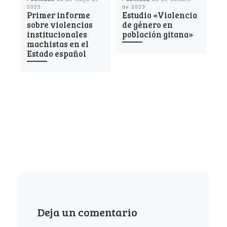
2025
de 2023
20
Primer informe
Estudio «Violencia
La
sobre violencias
de género en
ec
institucionales
población gitana»
al
machistas en el
de
Estado español
ec
nu
la
Un
Deja un comentario