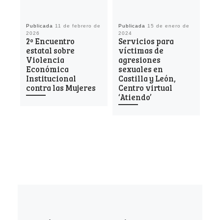
Publicada
11 de febrero de
Publicada
15 de enero de
Pu
2026
2024
20
2º Encuentro
Servicios para
Re
estatal sobre
víctimas de
Jo
Violencia
agresiones
Vi
Económica
sexuales en
In
Institucional
Castilla y León,
la
contra las Mujeres
Centro virtual
vi
‘Atiendo’
ec
ex
la