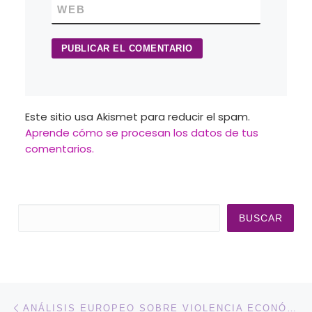
WEB
Este sitio usa Akismet para reducir el spam.
Aprende cómo se procesan los datos de tus
comentarios.
Buscar
BUSCAR
Navegación de entradas
Entrada anterior
ANÁLISIS EUROPEO SOBRE VIOLENCIA ECONÓMICA DESDE LA VOZ DE 18 PROFESIONALES EXPERTAS