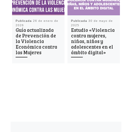
Publicada
26 de enero de
Publicada
30 de mayo de
Pu
2026
2025
sep
Guía actualizada
Estudio «Violencia
#P
de Prevención de
contra mujeres,
Gu
la Violencia
niñas, niños y
fr
Económica contra
adolescentes en el
vi
las Mujeres
ámbito digital»
ma