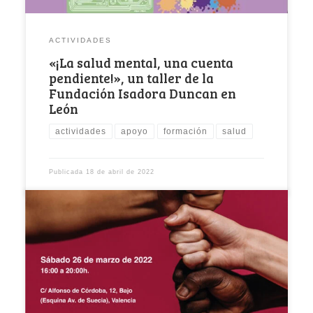
ACTIVIDADES
«¡La salud mental, una cuenta
pendiente!», un taller de la
Fundación Isadora Duncan en
León
actividades
apoyo
formación
salud
Publicada
18 de abril de 2022
Con frecuencia hablamos y trabajamos las
agresiones y la violencia de género desde sus
manifestaciones, […]