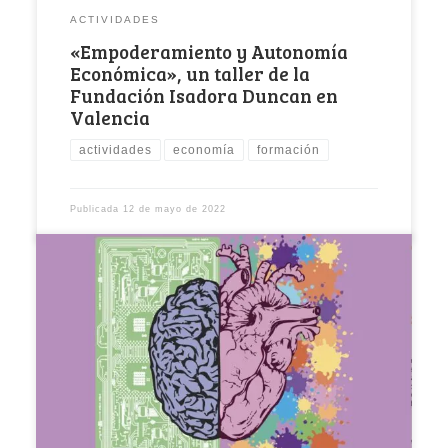
ACTIVIDADES
«Empoderamiento y Autonomía
Económica», un taller de la
Fundación Isadora Duncan en
Valencia
actividades
economía
formación
Publicada
12 de mayo de 2022
El ritmo de vida frenético y ajetreado que nos
vemos obligadas a llevar no nos […]