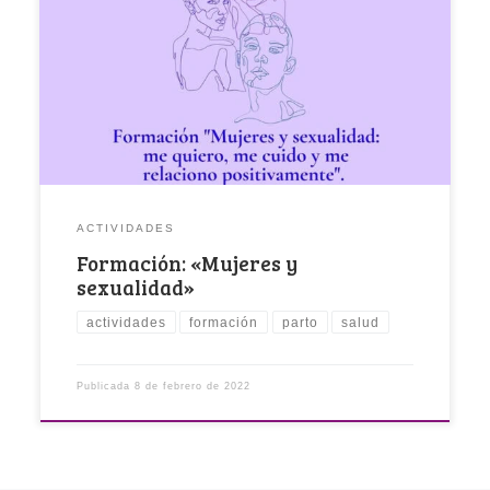
En la FFM Isadora Duncan empezamos el año
trabajando en beneficio de las mujeres, en […]
ACTIVIDADES
Formación: «Mujeres y
sexualidad»
actividades
formación
parto
salud
Publicada
8 de febrero de 2022