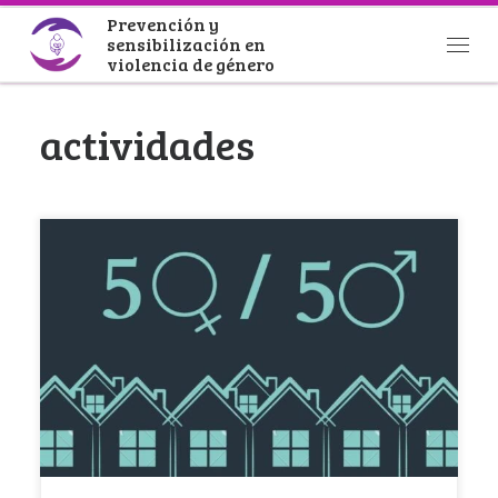
Prevención y
Saltar al contenido
sensibilización en
Men
violencia de género
actividades
La Fundación de Familias Monoparentales Isadora
Duncan organiza en Valencia con la colaboración
de la […]