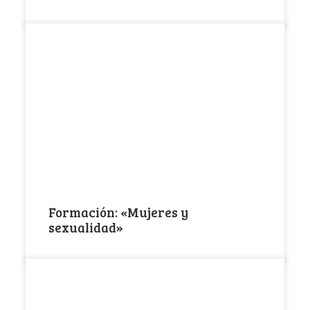
En la FFM Isadora Duncan empezamos el año
trabajando en beneficio de las mujeres, en […]
Formación: «Mujeres y
sexualidad»