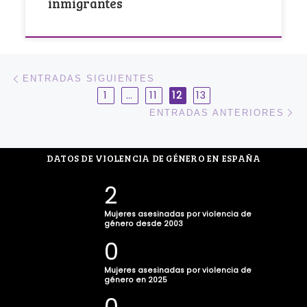
inmigrantes
Navegación de entradas
Entradas siguientes
ENTRADAS SIGUIENTES
1
…
11
12
13
En
ENTRADAS ANTERIORES
2
Mujeres asesinadas por violencia de
género desde 2003
0
Mujeres asesinadas por violencia de
género en 2025