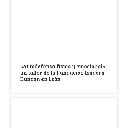
Con frecuencia hablamos y trabajamos las
agresiones por violencia de género desde sus
manifestaciones, intentando […]
«Autodefensa física y emocional»,
un taller de la Fundación Isadora
Duncan en León
La violencia física, psicológica y/o sexual no son