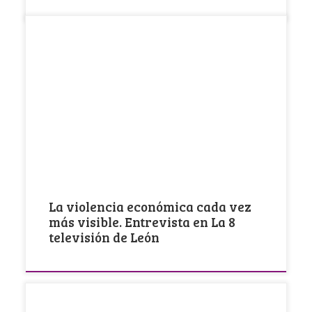
El 8 de marzo, Día internacional de la Mujer, se
conmemora la lucha histórica de […]
La violencia económica cada vez
más visible. Entrevista en La 8
televisión de León