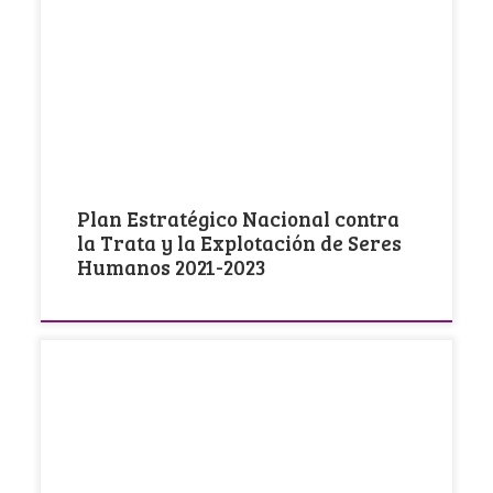
El pasado 12 de enero, el Ministerio del Interior
presentó el Plan Estratégico Nacional contra […]
Plan Estratégico Nacional contra
la Trata y la Explotación de Seres
Humanos 2021-2023
La violencia económica da de qué hablar Este
cortometraje realizado por la Fundación Isadora
Duncan […]