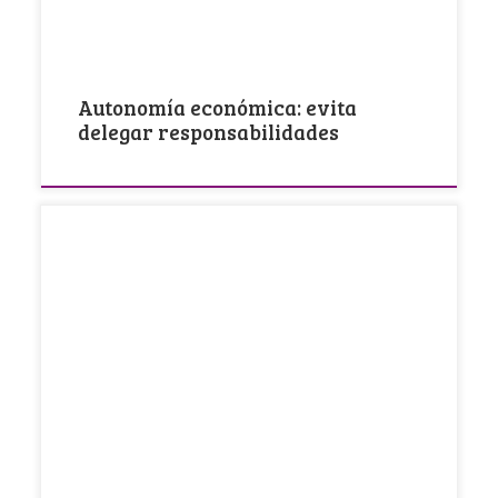
Autonomía económica: evita
delegar responsabilidades
El pasado 25 de febrero ha sido presentado por
parte de la Delegada del Gobierno […]